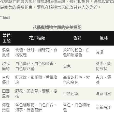
花藝設計師會與您討論您的婚禮主題、喜好和預算，為您設計出
最完美的婚禮花束，讓您在婚禮當天綻放最迷人的光芒。
“`html
花藝與婚禮主題的完美搭配
婚禮
花卉種類
色彩
風格
主題
浪漫
玫瑰、牡丹、繡球花、香
柔和的粉色、白
浪漫
風格
檳玫瑰
色和淡紫色
現代
白色蘭花、白色鬱金香、
簡潔、幾
白色
簡約
白色康乃馨
何形狀
古典
紅玫瑰、紫羅蘭、香檳玫
高貴的紅色、紫
古典、優
優雅
瑰
色和金色
雅
田園
野花、薰衣草、麥穗、樹
自然色系
清新自然
風格
枝
海邊
藍色繡球花、白色百合、
藍色、白色和綠
清新海洋
婚禮
海芋、綠色苔蘚
色