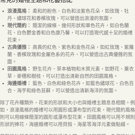
常見的婚禮主題和花藝搭配
浪漫風格：
柔和的粉色、白色和淡紫色花朵，如玫瑰、牡
丹、繡球花和香檳玫瑰，可以營造出浪漫的氛圍。
現代簡約：
簡潔的線條、幾何形狀和單色花卉，如白色蘭
花、白色鬱金香和白色康乃馨，可以打造現代感十足的婚禮
花束。
古典優雅：
高貴的紅色、紫色和金色花朵，如紅玫瑰、紫羅
蘭、香檳玫瑰和金屬色系的花卉，可以營造出古典優雅的氛
圍。
田園風格：
野生花卉、草本植物和木質元素，如野花、薰衣
草、麥穗和樹枝，可以打造出清新自然的田園風格。
海邊婚禮：
藍色、白色和綠色花卉，如藍色繡球花、白色百
合、海芋和綠色苔蘚，可以營造出清新海洋的氛圍。
除了花卉種類外，花束的形狀和大小也與婚禮主題息息相關。例
如，浪漫風格的婚禮可以用圓形或瀑布型的花束，現代簡約風格
則可以用線條簡潔的圓形或瀑布型花束，田園風格可以用不規則
形狀的捧花，海邊婚禮可以用貝殼、海星等海洋元素做點綴。