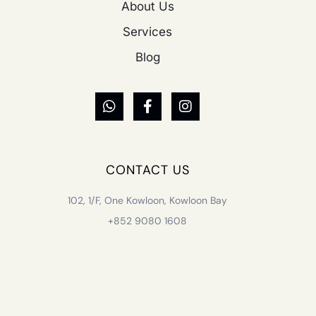
About Us
Services
Blog
CONTACT US
102, 1/F, One Kowloon, Kowloon Bay
+852 9080 1608