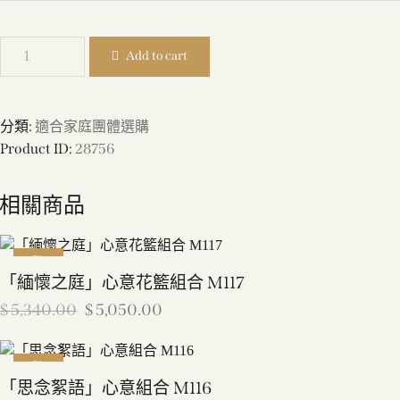
Add to cart
分類:
適合家庭團體選購
Product ID:
28756
相關商品
-5%
「緬懷之庭」心意花籃組合 M117
$
5,340.00
$
5,050.00
-5%
「思念絮語」心意組合 M116