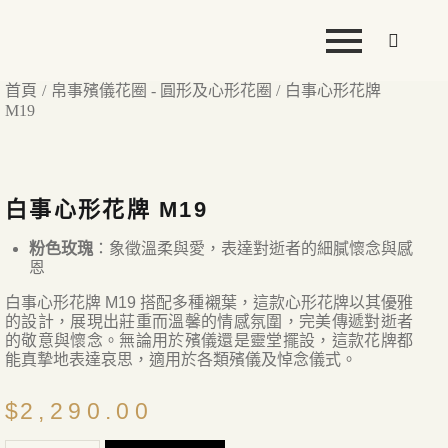
首頁
帛事殯儀花圈 - 圓形及心形花圈
白事心形花牌
M19
白事心形花牌 M19
粉色玫瑰
：象徵溫柔與愛，表達對逝者的細膩懷念與感
恩
白事心形花牌 M19 搭配多種襯葉，這款心形花牌以其優雅
的設計，展現出莊重而溫馨的情感氛圍，完美傳遞對逝者
的敬意與懷念。無論用於殯儀還是靈堂擺設，這款花牌都
能真摯地表達哀思，適用於各類殯儀及悼念儀式。
$
2,290.00