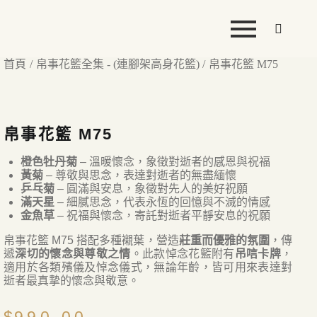
首頁
帛事花籃全集 - (連腳架高身花籃)
帛事花籃 M75
帛事花籃 M75
橙色牡丹菊
– 溫暖懷念，象徵對逝者的感恩與祝福
黃菊
– 尊敬與思念，表達對逝者的無盡緬懷
乒乓菊
– 圓滿與安息，象徵對先人的美好祝願
滿天星
– 細膩思念，代表永恆的回憶與不滅的情感
金魚草
– 祝福與懷念，寄託對逝者平靜安息的祝願
帛事花籃 M75 搭配多種襯葉，營造
莊重而優雅的氛圍
，傳
遞
深切的懷念與尊敬之情
。此款悼念花籃附有
吊唁卡牌
，
適用於各類殯儀及悼念儀式，無論年齡，皆可用來表達對
逝者最真摯的懷念與敬意。
$
990.00