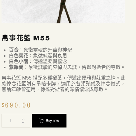
帛事花籃 M55
百合
：象徵靈魂的升華與神聖
白色菊花
：象徵純潔與哀思
白色小菊
：傳遞溫柔與懷念
紫羅蘭
：象徵誠摯的哀悼與忠誠，傳遞對逝者的尊敬。
帛事花籃 M55 搭配多種襯葉，傳遞出優雅與莊重之情。此
款悼念花籃附有吊唁卡牌，適用於各類殯儀及悼念儀式，
無論年齡皆適用，傳達對逝者的深情懷念與尊敬。
$
690.00
Buy now