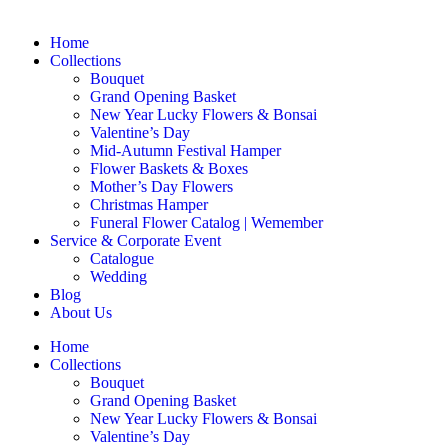
Home
Collections
Bouquet
Grand Opening Basket
New Year Lucky Flowers & Bonsai
Valentine’s Day
Mid-Autumn Festival Hamper
Flower Baskets & Boxes
Mother’s Day Flowers
Christmas Hamper
Funeral Flower Catalog | Wemember
Service & Corporate Event
Catalogue
Wedding
Blog
About Us
Home
Collections
Bouquet
Grand Opening Basket
New Year Lucky Flowers & Bonsai
Valentine’s Day