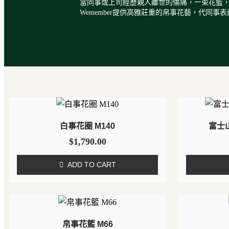
當同事或上司經歷親人離世的傷痛，一束花籃
Wemember提供高雅莊重的帛事花藝，代同
白事花圈 M140
富士
$
1,790.00
ADD TO CART
帛事花籃 M66