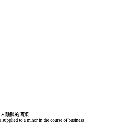
令人醺醉的酒類
 supplied to a minor in the course of business