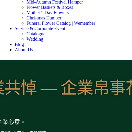
Mid-Autumn Festival Hamper
Flower Baskets & Boxes
Mother’s Day Flowers
Christmas Hamper
Funeral Flower Catalog | Wemember
Service & Corporate Event
Catalogue
Wedding
Blog
About Us
業共悼 — 企業帛事
企業心意。